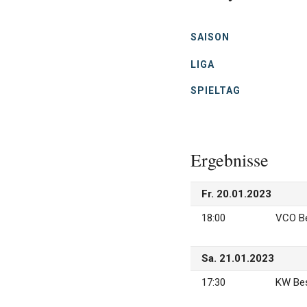
SAI­SON
LI­GA
SPIEL­TAG
Er­geb­nis­se
Fr. 20.01.2023
18:00
VCO Ber
Sa. 21.01.2023
17:30
KW Bes