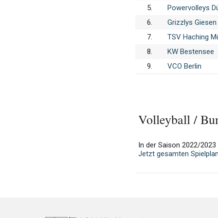
5.
Powervolleys D
6.
Grizzlys Giesen
7.
TSV Haching M
8.
KW Bestensee
9.
VCO Berlin
Volleyball / Bu
In der Saison 2022/2023 f
Jetzt gesamten Spielpla