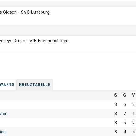
ys Giesen - SVG Lüneburg
olleys Düren - VfB Friedrichshafen
­WÄRTS
KREUZ­TA­BEL­LE
S
G
V
8
6
2
afen
8
7
1
8
6
2
ing
8
4
4