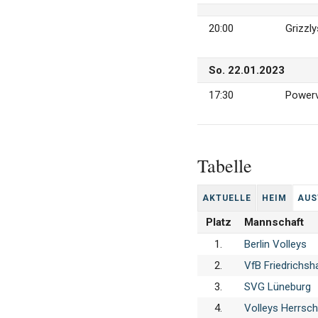
20:00
Grizzl
So. 22.01.2023
17:30
Powerv
Tabelle
AK­TU­EL­LE
HEIM
AUS
Platz
Mann­schaft
1.
Berlin Volleys
2.
VfB Friedrichsh
3.
SVG Lüneburg
4.
Volleys Herrsch