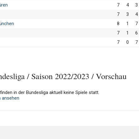
üren
7
4
3
7
3
4
ünchen
8
1
7
7
1
6
7
0
7
ndesliga / Saison 2022/2023 / Vorschau
inden in der Bundesliga aktuell keine Spiele statt.
n ansehen